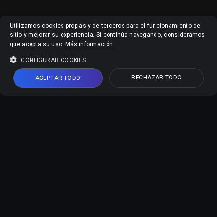
Utilizamos cookies propias y de terceros para el funcionamiento del
sitio y mejorar su experiencia. Si continúa navegando, consideramos
que acepta su uso.
Más información
CONFIGURAR COOKIES
RECHAZAR TODO
ACEPTAR TODO
Herramientas IA Online
Mejorador de Video IA
Mejorador de Imagen IA
Editor de Fotos IA
Generador de Foto Carnet
Describir Imágenes con IA
Soporte
Legal