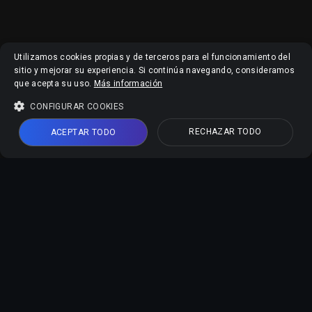
Utilizamos cookies propias y de terceros para el funcionamiento del
sitio y mejorar su experiencia. Si continúa navegando, consideramos
que acepta su uso.
Más información
CONFIGURAR COOKIES
RECHAZAR TODO
ACEPTAR TODO
Herramientas IA Online
Mejorador de Video IA
Mejorador de Imagen IA
Editor de Fotos IA
Generador de Foto Carnet
Describir Imágenes con IA
Soporte