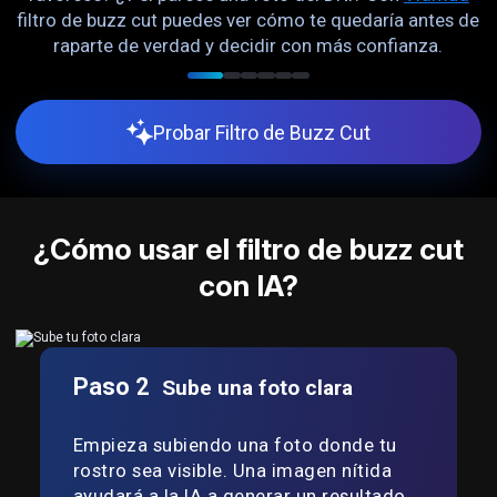
filtro de buzz cut puedes ver cómo te quedaría antes de
u
sa
raparte de verdad y decidir con más confianza.
b
Probar Filtro de Buzz Cut
¿Cómo usar el filtro de buzz cut
con IA?
Paso 2
Sube una foto clara
Empieza subiendo una foto donde tu
rostro sea visible. Una imagen nítida
ayudará a la IA a generar un resultado