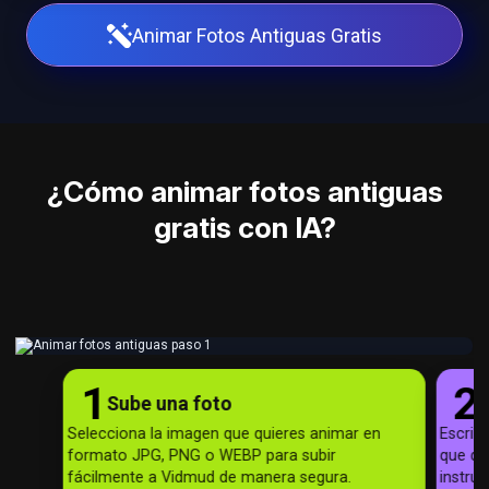
Animar Fotos Antiguas Gratis
¿Cómo animar fotos antiguas
gratis con IA?
1
2
Sube una foto
D
Selecciona la imagen que quieres animar en
Escrib
formato JPG, PNG o WEBP para subir
que qui
fácilmente a Vidmud de manera segura.
instru